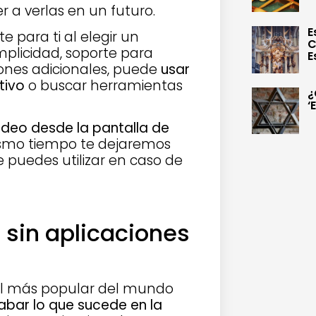
 a verlas en un futuro.
E
para ti al elegir un
C
plicidad, soporte para
E
ones adicionales, puede
usar
tivo
o buscar herramientas
¿
‘
deo desde la pantalla de
mismo tiempo te dejaremos
e puedes utilizar en caso de
 sin aplicaciones
vil más popular del mundo
abar lo que sucede en la