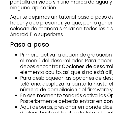
pantalla en video sin una marca de agua
y
ninguna aplicación.
Aquí te dejamos un tutorial paso a paso d
hacer y qué presionar, ya que, por lo gener
colocan de manera similar en todos los dis
Android 11 o superiores.
Paso a paso
Primero, activa la opción de grabació
el menú del desarrollador. Para hacer 
debes encontrar
Opciones de desarrol
elemento oculto, así que si no está all
Para desbloquear las opciones de desa
teléfono
, desplaza la pantalla hasta e
número de compilación
del firmware y
En ese momento tendrás activa las
Op
Posteriormente deberás entrar en
con
Aquí deberás, presionar en donde dic
deslizas hasta el final de la lista y te s