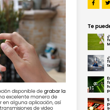
Te puede
¿
f
M
¿
f
t
E
f
h
pción disponible de
grabar la
p
 una excelente manera de
5
r en alguna aplicación, así
p
transmisiones de video
s