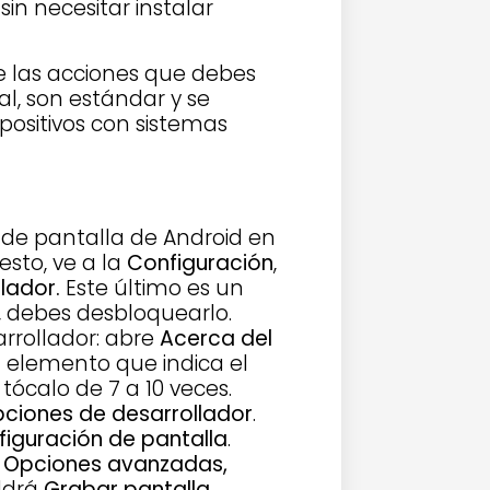
 sin necesitar instalar
e las acciones que debes
al, son estándar y se
positivos con sistemas
n de pantalla de Android en
esto, ve a la
Configuración
,
lador.
Este último es un
í, debes desbloquearlo.
rrollador: abre
Acerca del
l elemento que indica el
 tócalo de 7 a 10 veces.
ciones de desarrollador
.
figuración de pantalla
.
e
Opciones avanzadas,
aldrá
Grabar pantalla
.