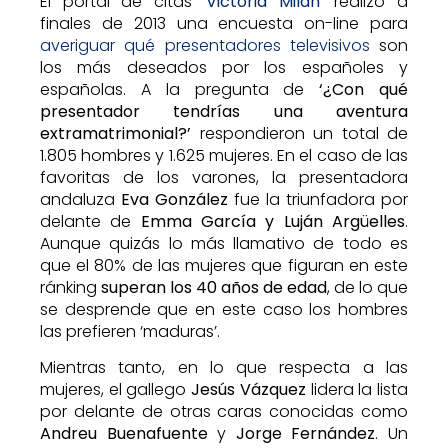
El portal de citas ‘
Victoria Milan
‘ realizó a
finales de 2013 una encuesta on-line para
averiguar qué presentadores televisivos
son
los más deseados por los españoles y
españolas. A la pregunta de
‘¿Con qué
presentador tendrías una aventura
extramatrimonial?’
respondieron un total de
1.805 hombres y 1.625 mujeres. En el caso de las
favoritas de los varones, la presentadora
andaluza
Eva González
fue la triunfadora por
delante de
Emma García y
Luján Argüelles
.
Aunque quizás lo más llamativo de todo es
que el 80% de las mujeres que figuran en este
ránking
superan los 40 años de edad
, de lo que
se desprende que en este caso los hombres
las prefieren ‘maduras’.
Mientras tanto, en lo que respecta a las
mujeres, el gallego
Jesús Vázquez
lidera la lista
por delante de otras caras conocidas como
Andreu Buenafuente
y
Jorge Fernández
. Un