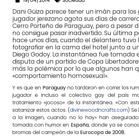
19/04/2014
Sociedad
Dani Güiza parece tener un imán para los g
jugador jerezano agota sus días de carrera
Cerro Porteño de Paraguay, pero a pesar d
no consigue pasar inadvertido. Su última 
hace unos días, cuando el delantero tuvo 
fotografiar en la cama del hotel junto a 
Diego Godoy. La instantánea fue tomada en
disputa de un partido de Copa Libertadore
más la polémica por lo que algunos han q
«comportamiento homosexual».
Y es que en
Paraguay
no tardaron en correr los rum
jugador e incluso el colectivo gay del país mo
tratamiento «jocoso» de la instantánea. «Con est
satanizar estos actos. (
divinewoodncrafts.com
) Se
a la imagen, cuando no lo hay» han asegurado. 
tomada con humor en
España
, donde ya se conoc
bromas del campeón de la
Eurocopa de 2008
.