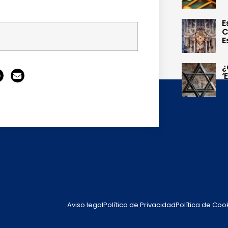
E
C
E
¿
‘
Aviso legal
Política de Privacidad
Política de Coo