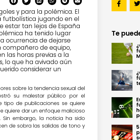
oles y para la polémica. El
 futbolística jugando en el
e estar tan lejos de España
Te puede
polémica ha tenido lugar
la ocurrencia de dejarse
¿
un compañero de equipo,
f
 las horas previas a la
M
s, lo que ha avivado aún
uerido considerar un
¿
f
t
ores sobre la tendencia sexual del
stró su malestar público por el
E
e tipo de publicaciones se quiere
f
h
 le quiere dar un enfoque malicioso
p
Sin embargo, la noticia ha sido
en de sobra las salidas de tono y
5
p
s