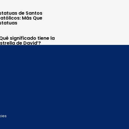
statuas de Santos
atólicos: Más Que
statuas
Qué significado tiene la
Estrella de David’?
kies