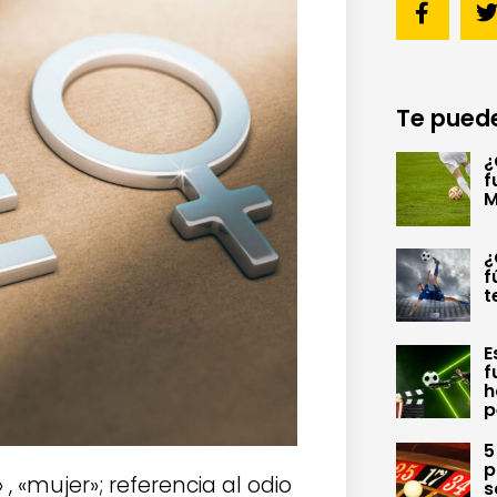
Te puede
¿
f
M
¿
f
t
E
f
h
p
5
p
 , «mujer»; referencia al odio
s