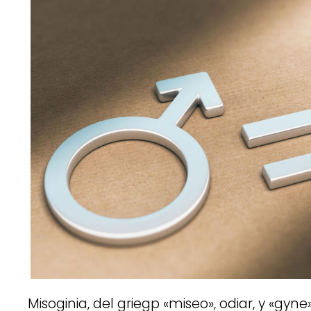
Misoginia, del griegp «miseo», odiar, y «gyne»