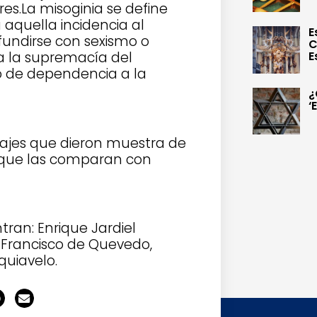
es.La misoginia se define
aquella incidencia al
E
undirse con sexismo o
C
a la supremacía del
E
o de dependencia a la
¿
‘
sonajes que dieron muestra de
es que las comparan con
tran: Enrique Jardiel
, Francisco de Quevedo,
quiavelo.