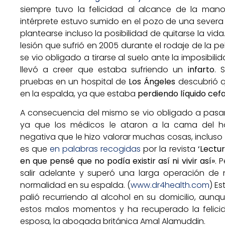
siempre tuvo la felicidad al alcance de la man
intérprete estuvo sumido en el pozo de una severa d
plantearse incluso la posibilidad de quitarse la vida.
lesión que sufrió en 2005 durante el rodaje de la pe
se vio obligado a tirarse al suelo ante la imposibil
llevó a creer que estaba sufriendo un
infarto
. 
pruebas en un hospital de
Los Ángeles
descubrió q
en la espalda, ya que estaba
perdiendo líquido cef
A consecuencia del mismo se vio obligado a pasar
ya que los médicos le ataron a la cama del ho
negativa que le hizo valorar muchas cosas, incluso l
es que
en palabras recogidas
por la revista
‘Lectur
en que pensé que no podía existir así ni vivir así»
. 
salir adelante y superó una larga operación de 
normalidad en su espalda. (
www.dr4health.com
) E
palió recurriendo al alcohol en su domicilio, au
estos malos momentos y ha recuperado la felic
esposa, la abogada británica Amal Alamuddin.