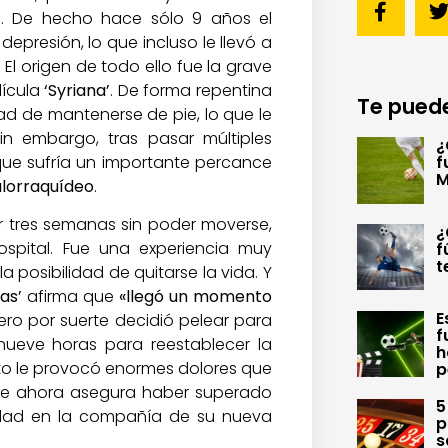
o. De hecho hace sólo 9 años el
epresión, lo que incluso le llevó a
 El origen de todo ello fue la grave
lícula
‘Syriana’
. De forma repentina
Te puede
idad de mantenerse de pie, lo que le
Sin embargo, tras pasar múltiples
¿
ue sufría un importante percance
f
M
alorraquídeo
.
 tres semanas sin poder moverse,
¿
spital. Fue una experiencia muy
f
t
a posibilidad de quitarse la vida. Y
as’
afirma que
«llegó un momento
E
Pero por suerte decidió pelear para
f
nueve horas para reestablecer la
h
sto le provocó enormes dolores que
p
nque ahora asegura haber superado
5
idad en la compañía de su nueva
p
s