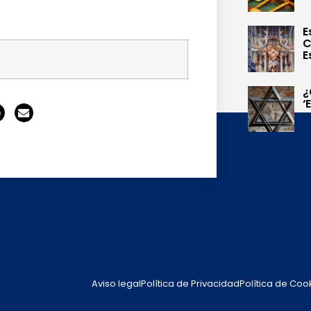
E
C
E
¿
‘
Aviso legal
Política de Privacidad
Política de Coo