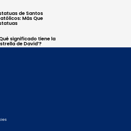
statuas de Santos
atólicos: Más Que
statuas
Qué significado tiene la
Estrella de David’?
kies