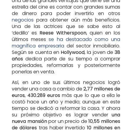
Una de las grandes ventajas que tiene ser una
estrella del cine es contar con grandes sumas
de dinero para poder invertirlo en otros
negocios
para obtener aún más beneficios.
Una de las actrices que se sabe esto al
‘dedillo’ es
Reese Witherspoon
, quien en los
últimos meses
se ha destacado como una
magnífica empresaria
del sector inmobiliario.
Según se cuenta en
Hollywood
, la joven de
38
años
dedica parte de su tiempo a comprar
propiedades, reformarlas y posteriormente
ponerlas en venta.
Así, en uno de sus últimos negocios logró
vender una casa a cambio de
2,77 millones de
euros
,
430.289 euros
más que lo que a ella le
costó hace un año y medio; aunque en este
tiempo se dedicó a reformar la casa. Y ahora
su próximo objetivo es lograr vender
una
nueva mansión
por un precio de
10,55 millones
de dólares
tras haber invertido
10 millones en