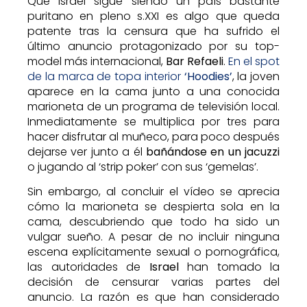
Que Israel sigue siendo un país bastante
puritano en pleno s.XXI es algo que queda
patente tras la censura que ha sufrido el
último anuncio protagonizado por su top-
model más internacional,
Bar Refaeli
.
En el spot
de la marca de topa interior
‘Hoodies’
, la joven
aparece en la cama junto a una conocida
marioneta de un programa de televisión local.
Inmediatamente se multiplica por tres para
hacer disfrutar al muñeco, para poco después
dejarse ver junto a él
bañándose en un jacuzzi
o jugando al ‘strip poker’ con sus ‘gemelas’.
Sin embargo, al concluir el vídeo se aprecia
cómo la marioneta se despierta sola en la
cama, descubriendo que todo ha sido un
vulgar sueño. A pesar de no incluir ninguna
escena explícitamente sexual o pornográfica,
las autoridades de
Israel
han tomado la
decisión de censurar varias partes del
anuncio. La razón es que han considerado