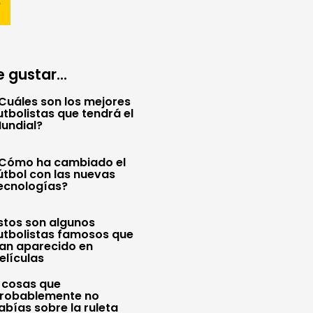
 gustar...
Cuáles son los mejores
utbolistas que tendrá el
undial?
Cómo ha cambiado el
útbol con las nuevas
ecnologías?
stos son algunos
utbolistas famosos que
an aparecido en
elículas
 cosas que
robablemente no
abías sobre la ruleta