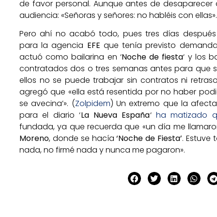
de favor personal. Aunque antes de desaparecer d
audiencia: «Señoras y señores: no habléis con ellas».
Pero ahí no acabó todo, pues tres días despué
para la agencia
EFE
que tenía previsto demand
actuó como bailarina en ‘
Noche de fiesta
‘ y los 
contratados dos o tres semanas antes para que s
ellos no se puede trabajar sin contratos ni retra
agregó que «ella está resentida por no haber podi
se avecina’». (
Zolpidem
) Un extremo que la afect
para el diario ‘
La Nueva España
‘
ha matizado q
fundada, ya que recuerda que «un día me llamaron
Moreno
, donde se hacía
‘Noche de Fiesta’
. Estuve 
nada, no firmé nada y nunca me pagaron».