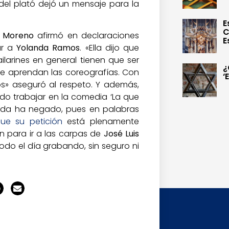
el plató dejó un mensaje para la
E
C
s
Moreno
afirmó en declaraciones
E
ar a
Yolanda Ramos
. «Ella dijo que
bailarines en general tienen que ser
¿
e aprendan las coreografías. Con
‘
sos» aseguró al respeto. Y además,
do trabajar en la comedia ‘La que
ada ha negado, pues en palabras
ue su petición
está plenamente
 para ir a las carpas de
José Luis
todo el día grabando, sin seguro ni