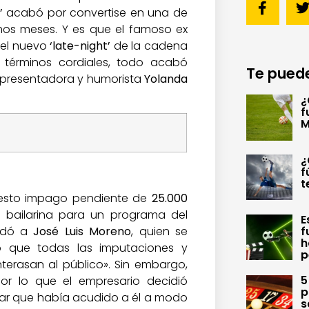
’
acabó por convertise en una de
imos meses. Y es que el famoso ex
del nuevo
‘late-night’
de la cadena
n términos cordiales, todo acabó
Te puede
 presentadora y humorista
Yolanda
¿
f
M
¿
f
t
esto impago pendiente de
25.000
 bailarina para un programa del
E
radó a
José Luis Moreno
, quien se
f
h
 que todas las imputaciones y
p
terasan al público». Sin embargo,
5
r lo que el empresario decidió
p
ar que había acudido a él a modo
s