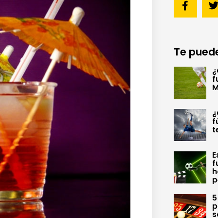
Te puede
¿
f
M
¿
f
t
E
f
h
p
5
p
s