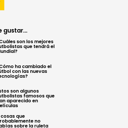
 gustar...
Cuáles son los mejores
utbolistas que tendrá el
undial?
Cómo ha cambiado el
útbol con las nuevas
ecnologías?
stos son algunos
utbolistas famosos que
an aparecido en
elículas
 cosas que
robablemente no
abías sobre la ruleta