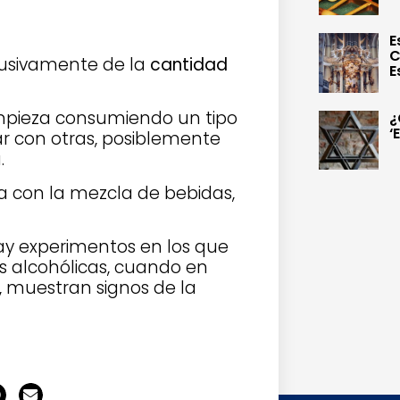
E
C
lusivamente de la
cantidad
E
 empieza consumiendo un tipo
¿
‘
r con otras, posiblemente
.
ca con la mezcla de bebidas,
hay experimentos en los que
s alcohólicas, cuando en
l, muestran signos de la