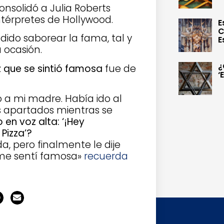
onsolidó a Julia Roberts
ntérpretes de Hollywood.
E
C
ido saborear la fama, tal y
E
 ocasión.
¿
z que se sintió famosa
fue de
‘
to a mi madre. Había ido al
s apartados mientras se
en voz alta: ‘¡Hey
 Pizza’?
, pero finalmente le dije
e me sentí famosa»
recuerda