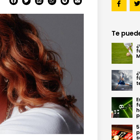
Te puede
¿
f
M
¿
f
t
E
f
h
p
5
p
s