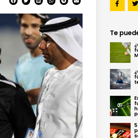
Te puede
¿
f
M
¿
f
t
E
f
h
p
5
p
s