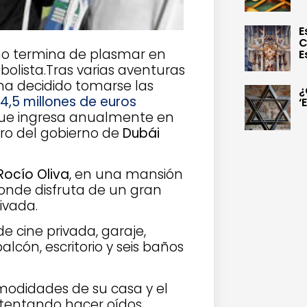
E
C
no termina de plasmar en
E
olista.Tras varias aventuras
 ha decidido tomarse las
¿
4,5 millones de euros
‘
 que ingresa anualmente en
ro del gobierno de
Dubái
Rocío Oliva
, en una mansión
nde disfruta de un gran
rivada.
e cine privada, garaje,
lcón, escritorio y seis baños
modidades de su casa y el
intentando hacer oídos