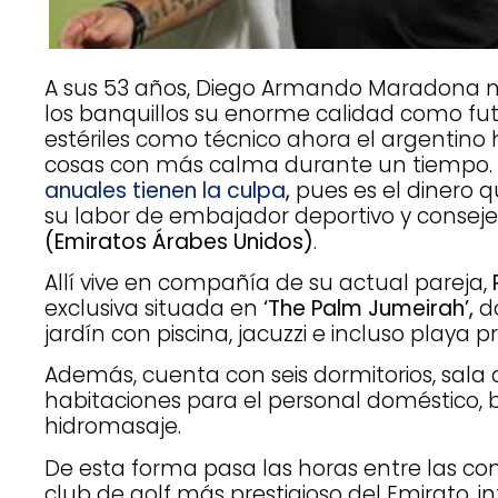
A sus 53 años, Diego Armando Maradona 
los banquillos su enorme calidad como futb
estériles como técnico ahora el argentino
cosas con más calma durante un tiempo.
anuales tienen la culpa
,
pues es el dinero
su labor de embajador deportivo y conseje
(Emiratos Árabes Unidos)
.
Allí vive en compañía de su actual pareja,
exclusiva situada en
‘The Palm Jumeirah’,
do
jardín con piscina, jacuzzi e incluso playa p
Además, cuenta con seis dormitorios, sala d
habitaciones para el personal doméstico, ba
hidromasaje.
De esta forma pasa las horas entre las co
club de golf más prestigioso del Emirato, 