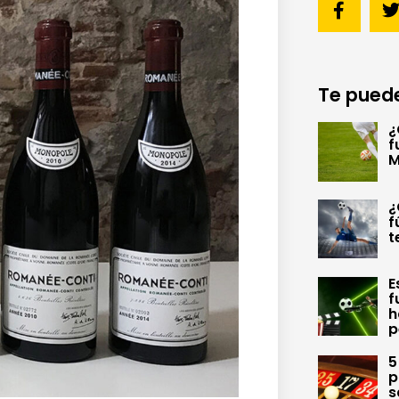
Te puede
¿
f
M
¿
f
t
E
f
h
p
5
p
s