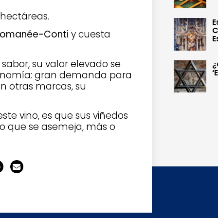
 hectáreas.
E
C
Romanée-Conti
y cuesta
E
sabor, su valor elevado se
¿
‘
economía: gran demanda para
n otras marcas, su
ste vino, es que sus viñedos
 lo que se asemeja, más o