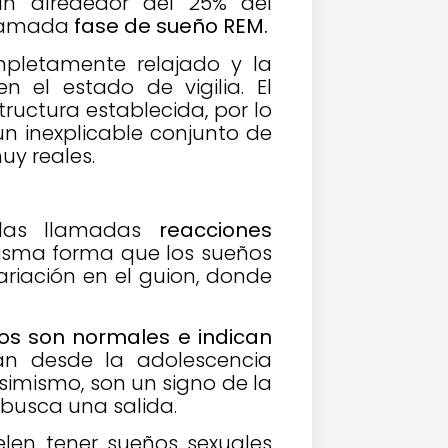
an alrededor del 25% del
 llamada
fase de sueño REM.
mpletamente relajado y la
 el estado de vigilia. El
ructura establecida, por lo
n inexplicable conjunto de
uy reales.
las llamadas
reacciones
isma forma que los sueños
variación en el guion, donde
s son normales e indican
n desde la adolescencia
simismo, son un signo de la
 busca una salida.
elen tener sueños sexuales