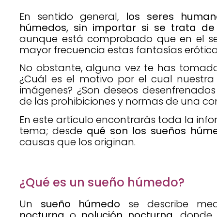
En sentido general,
los seres human
húmedos, sin importar si se trata d
aunque está comprobado que en el se
mayor frecuencia estas fantasías erótica
No obstante, alguna vez te has tomado
¿Cuál es el motivo por el cual nuestr
imágenes? ¿Son deseos desenfrenados 
de las prohibiciones y normas de una c
En este artículo encontrarás toda la inf
tema; desde
qué son los sueños húme
causas que los originan.
¿Qué es un sueño húmedo?
Un
sueño húmedo
se describe me
nocturna
o
polución nocturna,
donde 