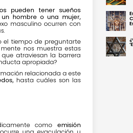
os pueden tener sueños
E
e un hombre o una mujer,
C
xo masculino ocurren con
E
s.
¿
 el tiempo de preguntarte
‘
a mente nos muestra estas
que atraviesan la barrera
onducta apropiada?
ormación relacionada a este
dos,
hasta cuáles son las
dicamente como
emisión
ocurre una eyaculación u