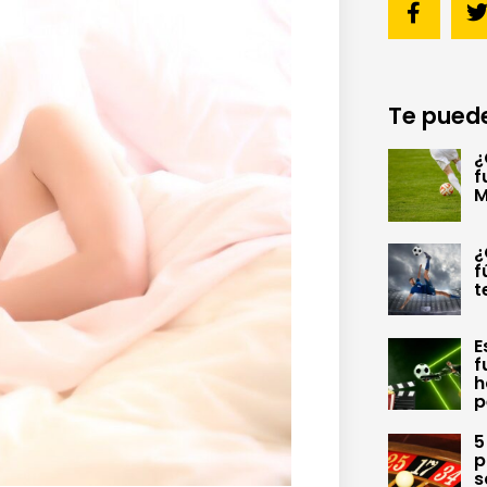
Te puede
¿
f
M
¿
f
t
E
f
h
p
5
p
s