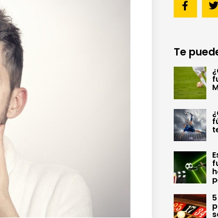
Te puede
¿
f
M
¿
f
t
E
f
h
p
5
p
s