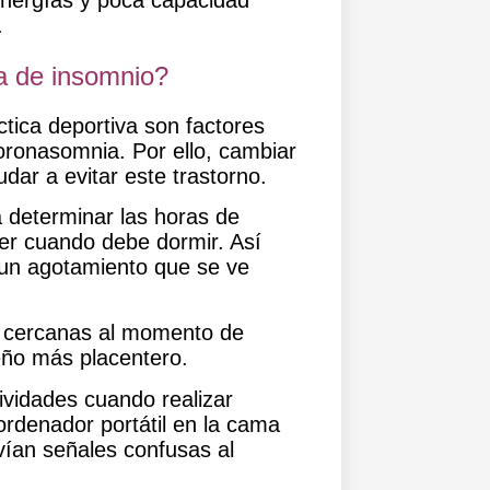
energías y poca capacidad
.
a de insomnio?
ctica deportiva son factores
coronasomnia. Por ello,
cambiar
dar a evitar este trastorno.
 determinar las horas de
der cuando debe dormir. Así
e un agotamiento que se ve
as cercanas al momento de
eño más placentero.
tividades cuando realizar
ordenador portátil en la cama
vían señales confusas al