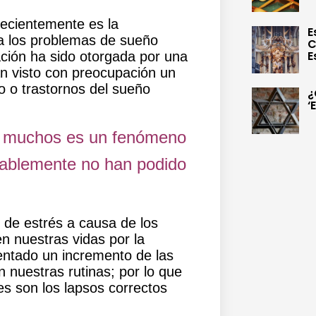
ecientemente es la
E
a los
problemas de sueño
C
E
ción ha sido otorgada por una
an visto con preocupación un
o o trastornos del sueño
¿
‘
ra muchos es un fenómeno
bablemente no han podido
 de estrés
a causa de los
n nuestras vidas por la
ntado un incremento de las
n nuestras rutinas;
por lo que
es son los lapsos correctos