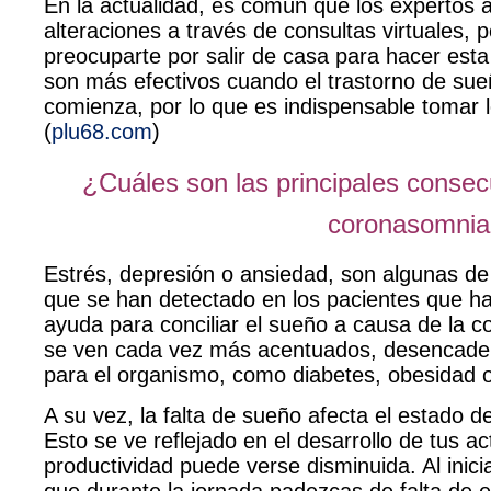
En la actualidad, es común que los expertos a
alteraciones a través de consultas virtuales, 
preocuparte por salir de casa para hacer esta
son más efectivos cuando el trastorno de sue
comienza, por lo que es indispensable tomar l
(
plu68.com
)
¿Cuáles son las principales conse
coronasomni
Estrés, depresión o ansiedad
, son algunas de
que se han detectado en los pacientes que h
ayuda para conciliar el sueño a causa de la 
se ven cada vez más acentuados, desencad
para el organismo, como
diabetes, obesidad 
A su vez, la falta de sueño
afecta el estado d
Esto se ve reflejado en el desarrollo de tus act
productividad puede verse disminuida. Al inic