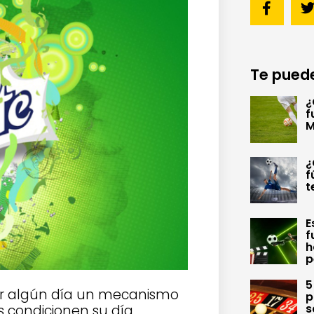
Te puede
¿
f
M
¿
f
t
E
f
h
p
5
ar algún día un mecanismo
p
s
as condicionen su día