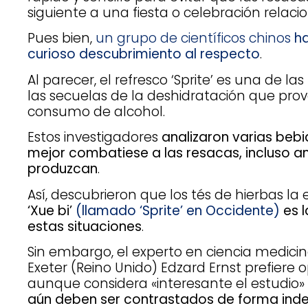
siguiente a una fiesta o celebración relaci
Pues bien,
un grupo de científicos chinos
ha
curioso descubrimiento al respecto
.
Al parecer, el refresco ‘Sprite’ es una de l
las secuelas de la deshidratación que pro
consumo de alcohol.
Estos investigadores
analizaron varias beb
mejor combatiese a las resacas, incluso a
produzcan
.
Así, descubrieron que los tés de hierbas l
‘Xue bi’
(llamado ‘Sprite’ en Occidente)
es l
estas situaciones
.
Sin embargo, el experto en ciencia medicin
Exeter (Reino Unido) Edzard Ernst prefiere 
aunque considera «interesante el estudio»
aún deben ser contrastados de forma ind