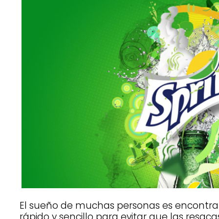
El sueño de muchas personas es encontr
rápido y sencillo para evitar que las resac