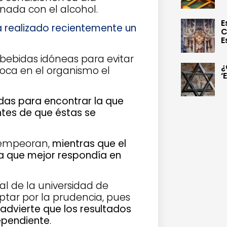
onada con el alcohol.
E
 realizado recientemente un
C
E
as bebidas idóneas para evitar
¿
voca en el organismo el
‘
idas para encontrar la que
ntes de que éstas se
a empeoran,
mientras que el
a que mejor respondía en
al de la universidad de
optar por la prudencia, pues
advierte que los resultados
ependiente
.