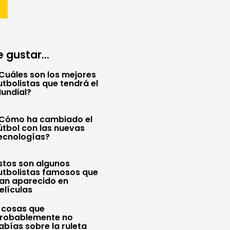
 gustar...
Cuáles son los mejores
utbolistas que tendrá el
undial?
Cómo ha cambiado el
útbol con las nuevas
ecnologías?
stos son algunos
utbolistas famosos que
an aparecido en
elículas
 cosas que
robablemente no
abías sobre la ruleta