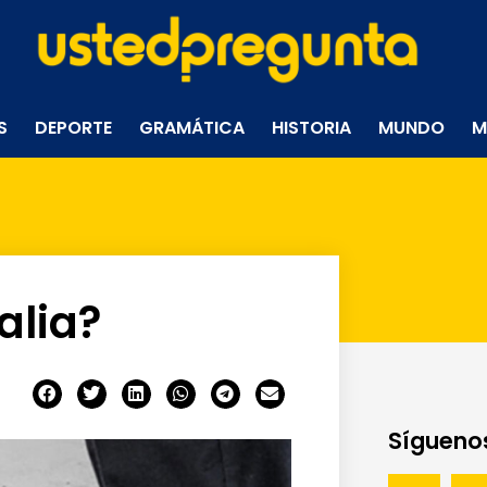
S
DEPORTE
GRAMÁTICA
HISTORIA
MUNDO
M
alia?
Síguenos