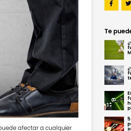
Te puede
¿
f
M
¿
f
t
E
f
h
p
5
p
puede afectar a cualquier
s