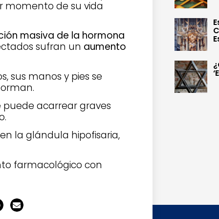
ier momento de su vida
E
C
ción masiva de la hormona
E
ectados sufran un
aumento
¿
‘
s, sus manos y pies se
eforman.
e puede acarrear graves
o.
n la glándula hipofisaria,
ento farmacológico con