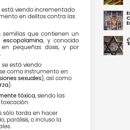
se está viendo incrementado
E
mento en delitos contra las
C
E
 semillas que contienen un
¿
o
escopolamina
, y conocido
‘
en pequeñas dosis, y por
.
 se está viendo
ose como instrumento en
siones sexuales
), así como
rza
).
mente tóxica
, siendo las
ntoxicación.
sólo tarda en hacer
o, parálisis, o incluso la
les.