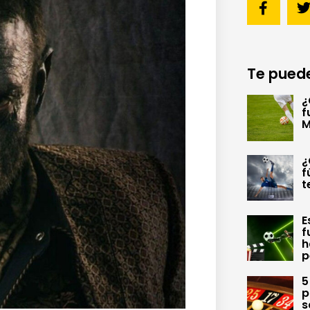
Te puede
¿
f
M
¿
f
t
E
f
h
p
5
p
s