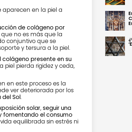
 aparecen en la piel a
E
C
E
ducción de colágeno por
, que no es más que la
¿
do conjuntivo que se
‘
porte y tersura a la piel.
l colágeno presente en su
a piel pierda rigidez y ceda,
en en este proceso es la
ede ver deteriorada por los
 del Sol
.
xposición solar
,
seguir una
 y fomentando el consumo
ida equilibrada sin estrés ni