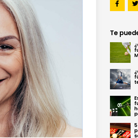
Te puede
¿
f
M
¿
f
t
E
f
h
p
5
p
s