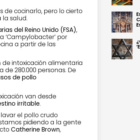
s de cocinarlo, pero lo cierto
E
 la salud.
C
E
ias del Reino Unido (FSA)
,
ia ‘Campylobacter’ por
¿
ina a partir de las
‘
de intoxicación alimentaria
a de 280.000 personas. De
sos de pollo
xicación van desde
tino irritable
.
lavar el pollo crudo
stamos pidiendo a la gente
ecto
Catherine Brown
,