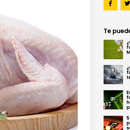
Te puede
¿
f
M
¿
f
t
E
f
h
p
5
p
s