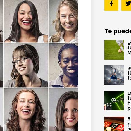
Te puede
¿
f
M
¿
f
t
E
f
h
p
5
p
s