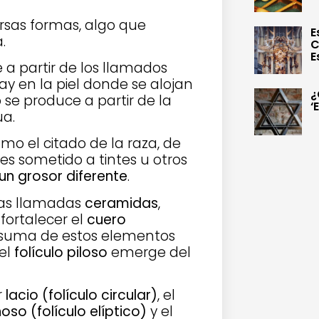
rsas formas, algo que
E
.
C
E
 a partir de los llamados
y en la piel donde se alojan
¿
se produce a partir de la
‘
ua.
mo el citado de la raza, de
 es sometido a tintes u otros
un grosor diferente
.
 las llamadas
ceramidas
,
fortalecer el
cuero
la suma de estos elementos
 el
folículo piloso
emerge del
r
lacio (folículo circular)
, el
oso (folículo elíptico)
y el