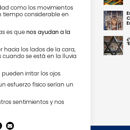
idad como los movimientos
E
n tiempo considerable en
C
E
jas es que
nos ayudan a la
¿
‘
r hacia los lados de la cara,
s cuando se está en la lluvia
pueden irritar los ojos.
n esfuerzo físico serían un
tros sentimientos y nos