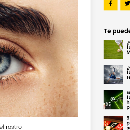
Te puede
¿
f
M
¿
f
t
E
f
h
p
5
p
l rostro.
s