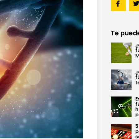
Te puede
¿
f
M
¿
f
t
E
f
h
p
5
p
s