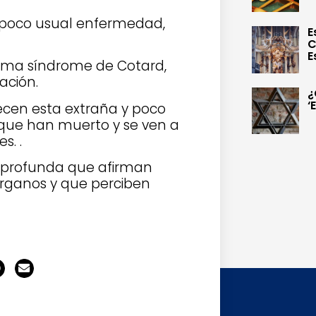
 poco usual enfermedad,
E
C
E
ama síndrome de Cotard,
ación.
¿
‘
ecen esta extraña y poco
que han muerto y se ven a
s. .
n profunda que afirman
 órganos y que perciben