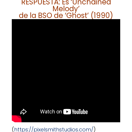
RESPUESTA: Es ‘Unchained
Melody’
de la BSO de ‘Ghost’ (1990)
(
https://pixelsmithstudios.com/
)