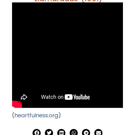
(
heartfulness.org
)