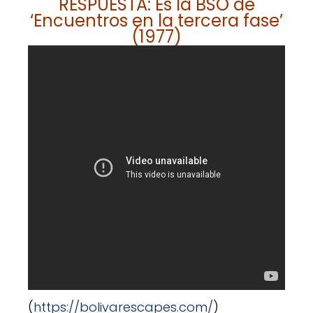
RESPUESTA: Es la BSO de
‘Encuentros en la tercera fase’
(1977)
(
https://bolivarescapes.com/
)