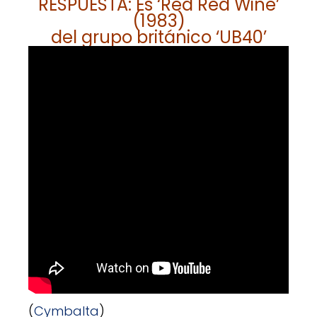
RESPUESTA: Es ‘Red Red Wine’
(1983)
del grupo británico ‘UB40’
(
Cymbalta
)