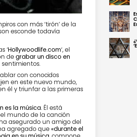
E
C
piros con más ‘tirón’ de la
E
inson esconde todavía
¿
‘
s ‘
Hollywoodlife.com
‘, el
ión de
grabar un disco en
 sentimientos.
ablar con conocidos
ejen en este nuevo mundo,
él y triunfar a las primeras
n es la música
. Él está
el mundo de la canción
s» ha asegurado un amigo del
Y ha agregado que
«durante el
abaja en su música
, compone