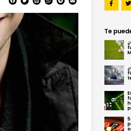
Te puede
¿
f
M
¿
f
t
E
f
h
p
5
p
s