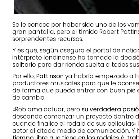
Se le conoce por haber sido uno de los vam
gran pantalla, pero el tímido Robert Patt
sorprendentes recursos.
Y es que, según asegura el portal de noticia
intérprete londinense ha tomado la decis
solitario
para dar rienda suelta a todos sus
Por ello,
Pattinson
ya habría empezado a h
productores musicales para que le acons
de forma que pueda entrar con buen pie en 
de cambio.
«Rob ama actuar, pero
su verdadera pasió
deseando comenzar un proyecto dentro d
cuando finalice el rodaje de sus película
actor al citado medio de comunicación. 
tiempo libre que tiene en los rodajes él tr