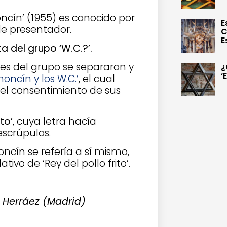
cín’ (1955) es conocido por
E
de presentador.
C
E
ta del grupo ‘W.C.?’.
tes del grupo se separaron y
¿
‘
ncín y los W.C.’
, el cual
 el consentimiento de sus
to’
, cuya letra hacía
 escrúpulos.
ncín se refería a sí mismo,
vo de ‘Rey del pollo frito’.
 Herráez (Madrid)