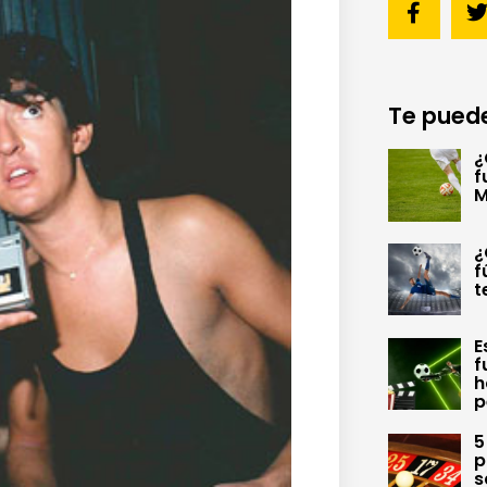
Te puede
¿
f
M
¿
f
t
E
f
h
p
5
p
s