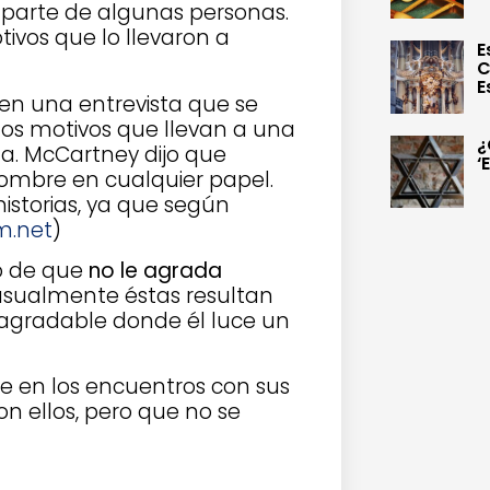
 parte de algunas personas.
tivos que lo llevaron a
E
C
E
en una entrevista que se
los motivos que llevan a una
¿
ma. McCartney dijo que
‘
nombre en cualquier papel.
historias, ya que según
.net
)
ho de que
no le agrada
 usualmente éstas resultan
 agradable donde él luce un
ue en los encuentros con sus
on ellos, pero que no se