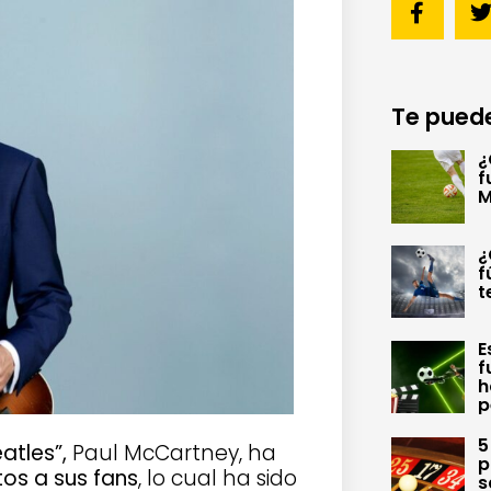
Te puede
¿
f
M
¿
f
t
E
f
h
p
5
atles”,
Paul McCartney, ha
p
tos a sus fans
, lo cual ha sido
s