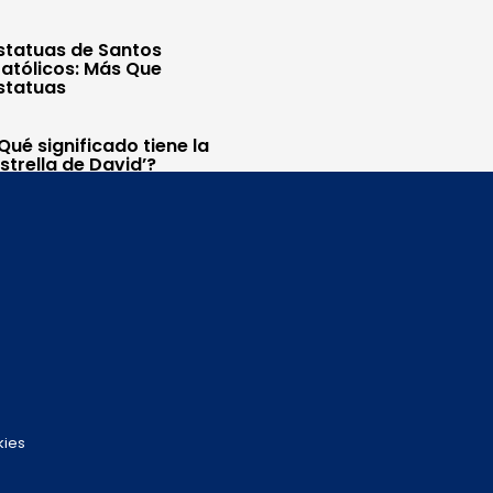
statuas de Santos
atólicos: Más Que
statuas
Qué significado tiene la
Estrella de David’?
kies