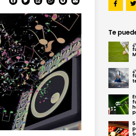
Te puede
¿
f
M
¿
f
t
E
f
h
p
5
p
s