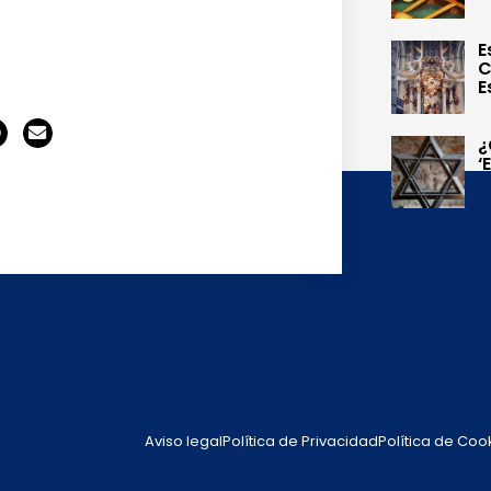
E
C
E
¿
‘
Aviso legal
Política de Privacidad
Política de Coo