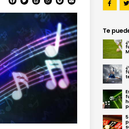
Te puede
¿
f
M
¿
f
t
E
f
h
p
5
p
s