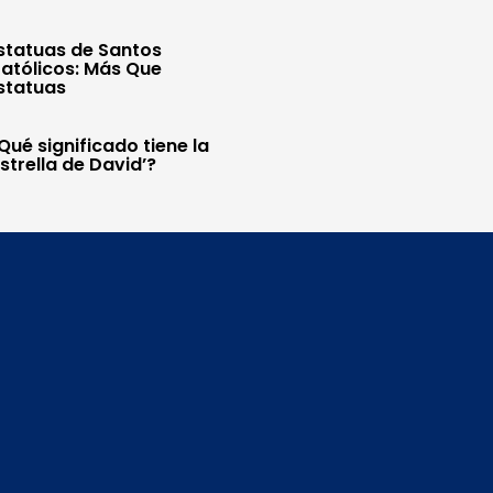
statuas de Santos
atólicos: Más Que
statuas
Qué significado tiene la
Estrella de David’?