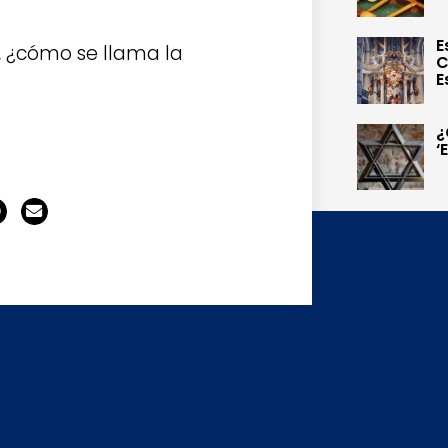
E
o, ¿cómo se llama la
C
E
¿
‘