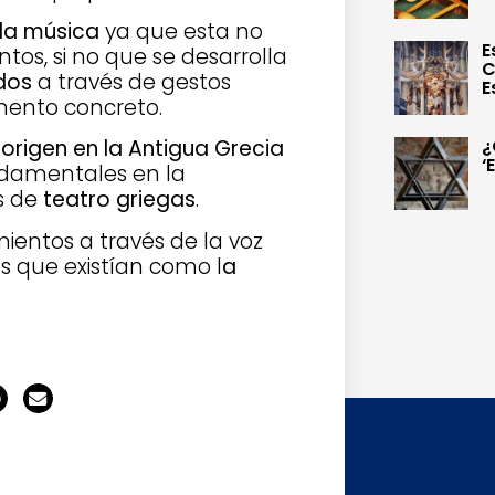
la música
ya que esta no
E
os, si no que se desarrolla
C
dos
a través de gestos
E
mento concreto.
¿
 origen en la Antigua Grecia
‘
ndamentales en la
s de
teatro griegas
.
mientos a través de la voz
 que existían como l
a