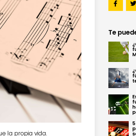
Te puede
¿
f
M
¿
f
t
E
f
h
p
5
p
 la propia vida.
s