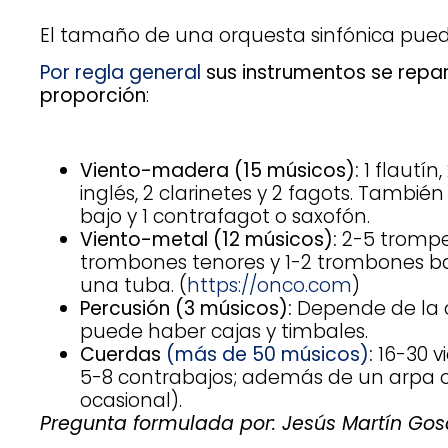
El tamaño de una orquesta sinfónica puede
Por regla general
sus instrumentos se repar
proporción
:
Viento-madera (15 músicos):
1 flautín,
inglés, 2 clarinetes y 2 fagots. También
bajo y 1 contrafagot o saxofón.
Viento-metal (12 músicos):
2-5 trompe
trombones tenores y 1-2 trombones b
una tuba. (
https://onco.com
)
Percusión (3 músicos):
Depende de la o
puede haber cajas y timbales.
Cuerdas
(más de 50 músicos)
:
16-30 vi
5-8 contrabajos; además de un arpa 
ocasional).
Pregunta formulada por: Jesús Martín Gos