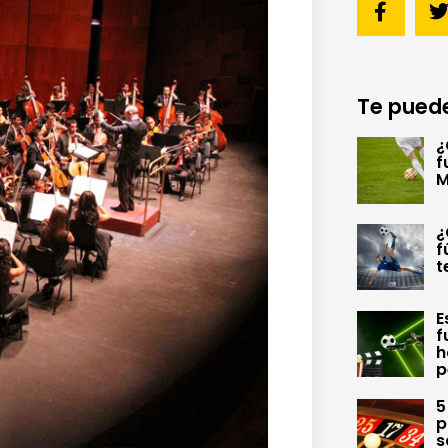
Te puede
¿
f
M
¿
f
t
E
f
h
p
5
p
s