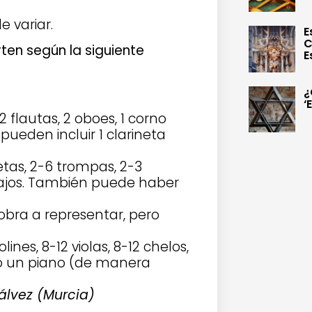
 variar.
E
C
ten según la siguiente
E
¿
‘
 2 flautas, 2 oboes, 1 corno
 pueden incluir 1 clarineta
tas, 2-6 trompas, 2-3
ajos. También puede haber
bra a representar, pero
olines, 8-12 violas, 8-12 chelos,
o un piano (de manera
álvez (Murcia)