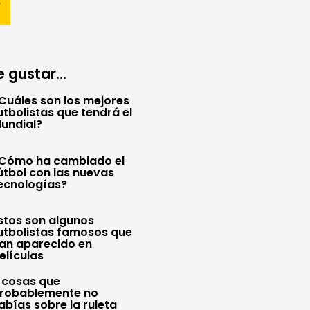
 gustar...
Cuáles son los mejores
utbolistas que tendrá el
undial?
Cómo ha cambiado el
útbol con las nuevas
ecnologías?
stos son algunos
utbolistas famosos que
an aparecido en
elículas
 cosas que
robablemente no
abías sobre la ruleta