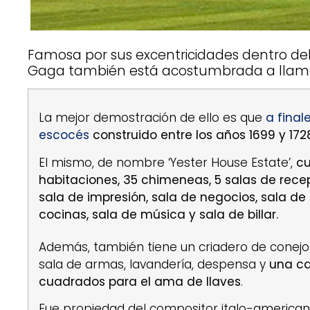
Famosa por sus excentricidades dentro del
Gaga también está acostumbrada a llamar 
La mejor demostración de ello es que
a final
escocés
construido entre los años 1699 y 172
El mismo, de nombre ‘Yester House Estate’,
c
habitaciones, 35 chimeneas, 5 salas de recep
sala de impresión, sala de negocios, sala de a
cocinas, sala de música y sala de billar.
Además, también tiene un criadero de conejo
sala de armas, lavandería, despensa y
una c
cuadrados para el ama de llaves
.
Fue propiedad del compositor italo-americano