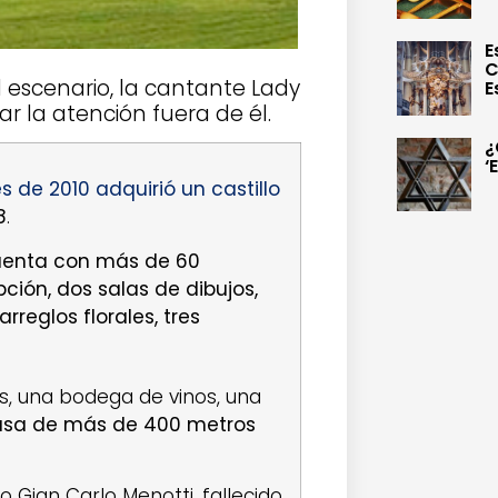
E
C
 escenario, la cantante Lady
E
la atención fuera de él.
¿
‘
es de 2010 adquirió un castillo
8
.
uenta con más de 60
ción, dos salas de dibujos,
rreglos florales, tres
s, una bodega de vinos, una
asa de más de 400 metros
 Gian Carlo Menotti, fallecido