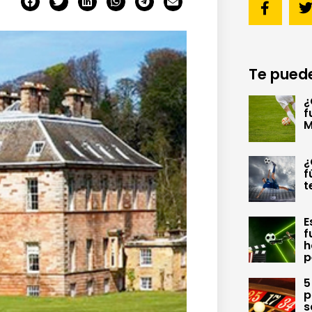
Te puede
¿
f
M
¿
f
t
E
f
h
p
5
p
s