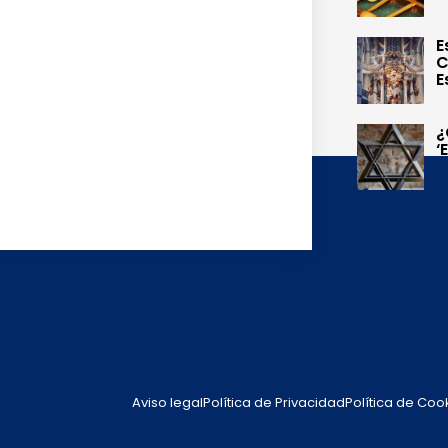
E
C
E
¿
‘
Aviso legal
Política de Privacidad
Política de Coo