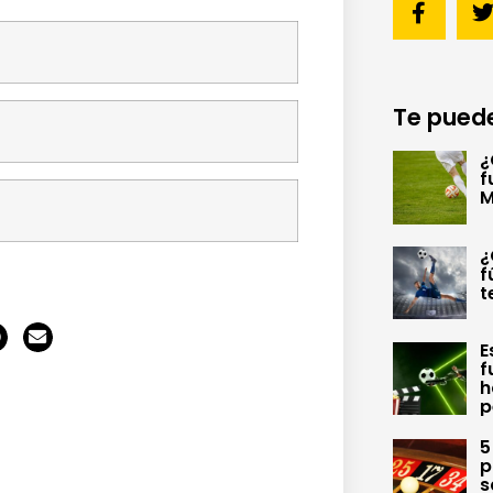
Te puede
¿
f
M
¿
f
t
E
f
h
p
5
p
s