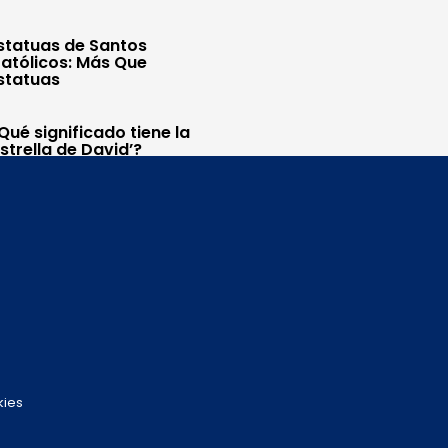
statuas de Santos
atólicos: Más Que
statuas
Qué significado tiene la
Estrella de David’?
kies