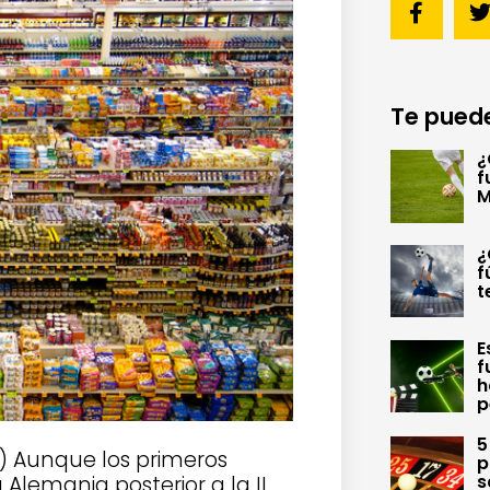
Te puede
¿
f
M
¿
f
t
E
f
h
p
5
) Aunque los primeros
p
s
Alemania posterior a la II