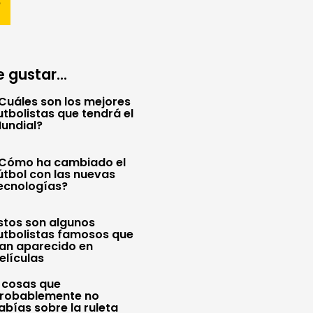
 gustar...
Cuáles son los mejores
utbolistas que tendrá el
undial?
Cómo ha cambiado el
útbol con las nuevas
ecnologías?
stos son algunos
utbolistas famosos que
an aparecido en
elículas
 cosas que
robablemente no
abías sobre la ruleta