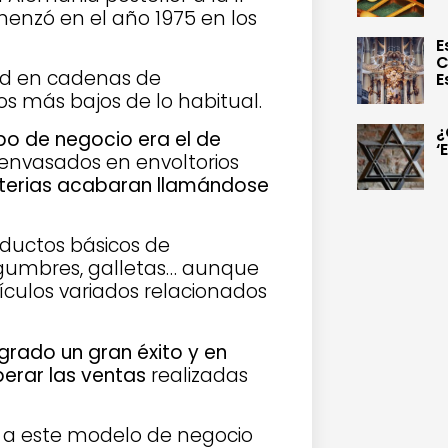
enzó en el año 1975 en los
E
C
dad en cadenas de
E
s más bajos de lo habitual.
¿
ipo de negocio era el de
‘
 envasados en envoltorios
aterias acabaran llamándose
ductos básicos de
legumbres, galletas… aunque
ículos variados relacionados
grado un gran éxito y en
erar las ventas
realizadas
 a este modelo de negocio