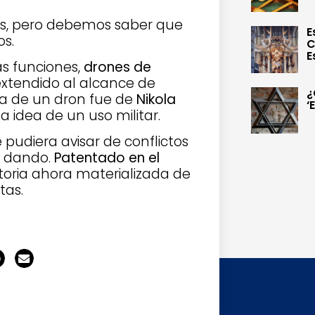
nes, pero debemos saber que
E
s.
C
E
s funciones,
drones de
 extendido al alcance de
¿
dea de un dron fue de
Nikola
‘
 idea de un uso militar.
 pudiera avisar de conflictos
n dando.
Patentado en el
storia ahora materializada de
tas.