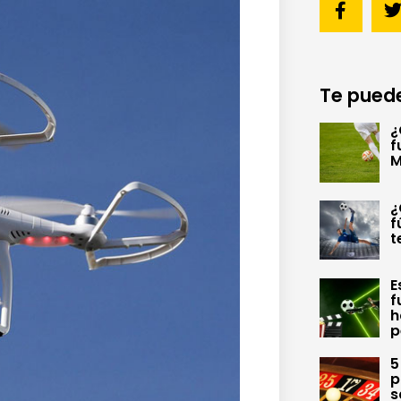
Te puede
¿
f
M
¿
f
t
E
f
h
p
5
p
s