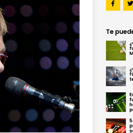
Te puede
¿
f
M
¿
f
t
E
f
h
p
5
p
s