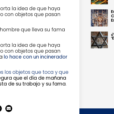
porta la idea de que haya
E
ro con objetos que pasan
C
E
n hombre que lleva su fama
¿
‘
porta la idea de que haya
ro con objetos que pasan
ja
lo hace con un incinerador
dos los objetos que toca y que
egura que el día de mañana
osta de su trabajo y su fama
.