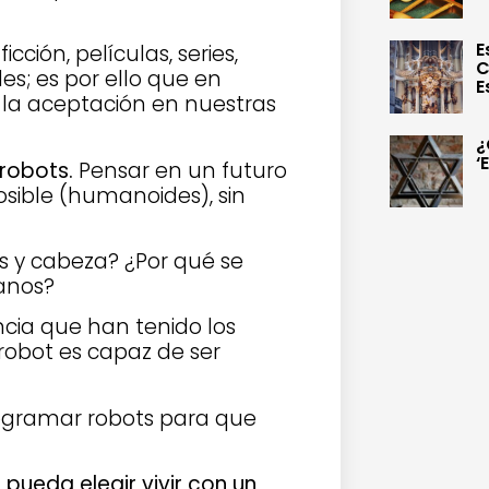
E
icción, películas, series,
C
es; es por ello que en
E
la aceptación en nuestras
¿
‘
 robots.
Pensar en un futuro
osible (humanoides), sin
s y cabeza? ¿Por qué se
manos?
ncia que han tenido los
robot es capaz de ser
ogramar robots para que
pueda elegir vivir con un