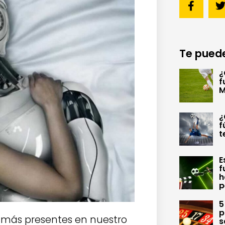
Te puede
¿
f
M
¿
f
t
E
f
h
p
5
p
n más presentes en nuestro
s