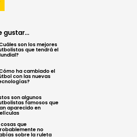
 gustar...
Cuáles son los mejores
utbolistas que tendrá el
undial?
Cómo ha cambiado el
útbol con las nuevas
ecnologías?
stos son algunos
utbolistas famosos que
an aparecido en
elículas
 cosas que
robablemente no
abías sobre la ruleta