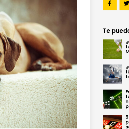
Te puede
¿
f
M
¿
f
t
E
f
h
p
5
p
s