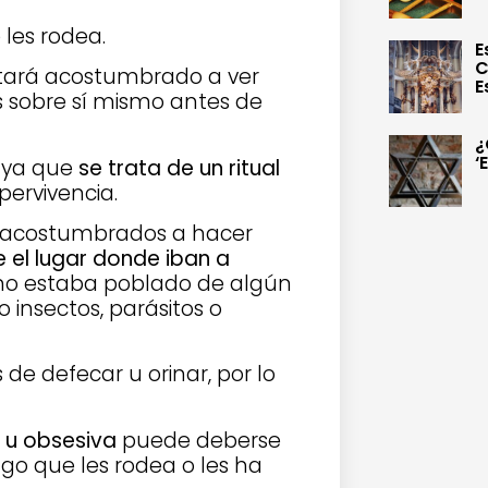
 les rodea.
E
C
stará acostumbrado a ver
E
 sobre sí mismo antes de
¿
‘
, ya que
se trata de un ritual
pervivencia.
n acostumbrados a hacer
 el lugar donde iban a
no estaba poblado de algún
insectos, parásitos o
 de defecar u orinar, por lo
e u obsesiva
puede deberse
go que les rodea o les ha