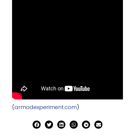
(
armodexperiment.com
)