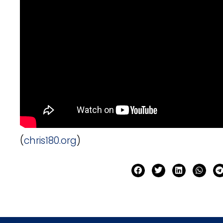
(
chris180.org
)