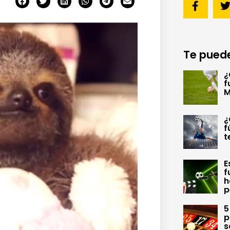
Te puede
¿
f
M
¿
f
t
E
f
h
p
5
p
s