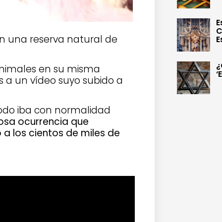
E
C
en una reserva natural de
E
¿
 animales en su misma
‘
s a un vídeo suyo subido a
 Todo iba con normalidad
osa ocurrencia que
 a los cientos de miles de