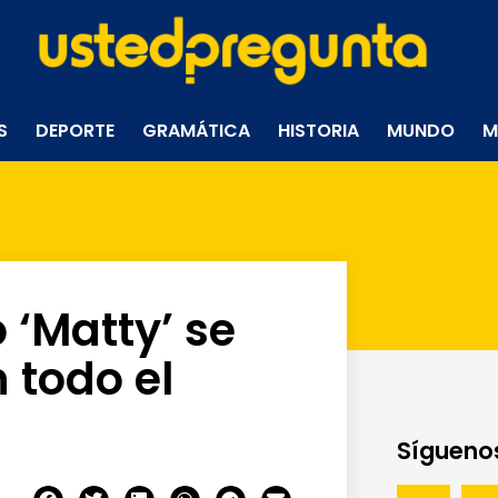
S
DEPORTE
GRAMÁTICA
HISTORIA
MUNDO
M
 ‘Matty’ se
 todo el
Síguenos