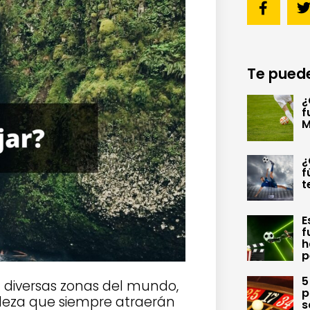
Te puede
¿
f
M
¿
f
t
E
f
h
p
5
 diversas zonas del mundo,
p
aleza que siempre atraerán
s