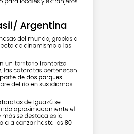
o para locales y extranjeros.
sil/ Argentina
mosas del mundo, gracias a
pecto de dinamismo a las
un territorio fronterizo
te, las cataratas pertenecen
parte de dos parques
re del río en sus idiomas
ataratas de Iguazú se
tando aproximadamente el
e más se destaca es la
ega a alcanzar hasta los
80