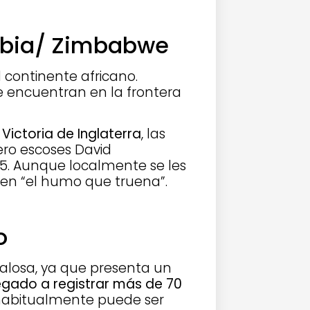
mbia/ Zimbabwe
 continente africano.
e encuentran en la frontera
 Victoria de Inglaterra
, las
ero escoses David
1855. Aunque localmente se les
 en “el humo que truena”.
o
alosa, ya que presenta un
legado a registrar más de 70
abitualmente puede ser