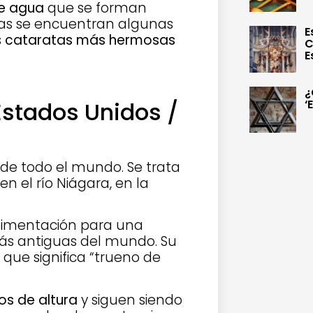
de agua
que se forman
tas se encuentran algunas
E
s
cataratas más hermosas
C
E
¿
‘
Estados Unidos /
 de todo el mundo. Se trata
n el río Niágara, en la
 alimentación para una
 más antiguas del mundo. Su
que significa “trueno de
os de altura
y siguen siendo