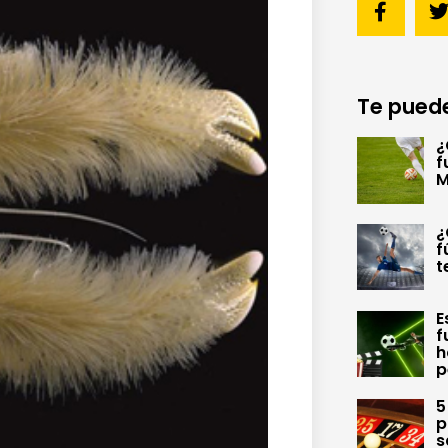
Te puede
¿
f
M
¿
f
t
E
f
h
p
5
p
s