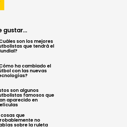
 gustar...
Cuáles son los mejores
utbolistas que tendrá el
undial?
Cómo ha cambiado el
útbol con las nuevas
ecnologías?
stos son algunos
utbolistas famosos que
an aparecido en
elículas
 cosas que
robablemente no
abías sobre la ruleta