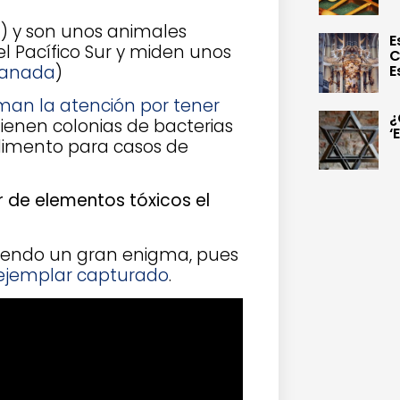
uta) y son unos animales
E
l Pacífico Sur y miden unos
C
canada
)
E
man la atención por tener
¿
 tienen colonias de bacterias
‘
alimento para casos de
r de elementos tóxicos el
siendo un gran enigma, pues
 ejemplar capturado
.