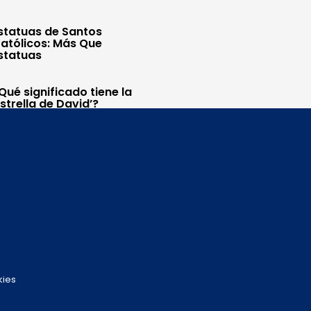
statuas de Santos
atólicos: Más Que
statuas
Qué significado tiene la
Estrella de David’?
kies