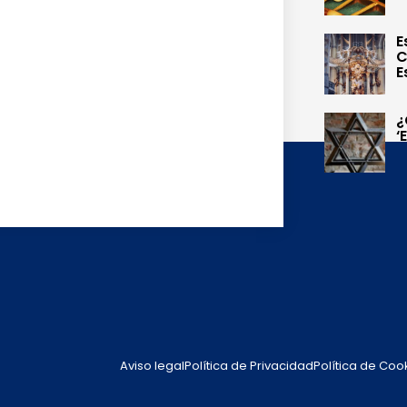
E
C
E
¿
‘
Aviso legal
Política de Privacidad
Política de Coo