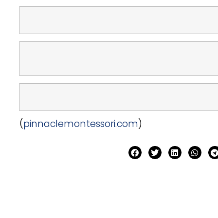
(
pinnaclemontessori.com
)