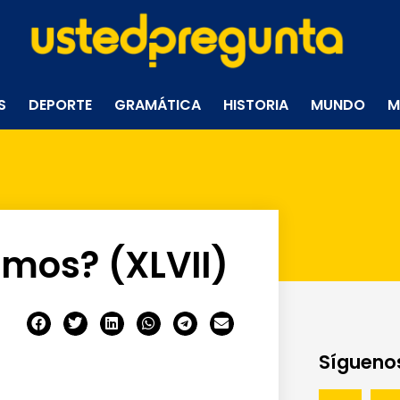
S
DEPORTE
GRAMÁTICA
HISTORIA
MUNDO
M
mos? (XLVII)
Síguenos