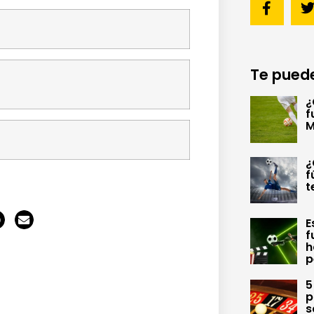
Te puede
¿
f
M
¿
f
t
E
f
h
p
5
p
s