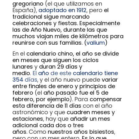
gregoriano
(el que utilizamos en
España),
adoptado en 1912
, pero
el
tradicional sigue marcando
celebraciones y fiestas. Especialmente
las de Año Nuevo, durante las que
muchos viajan miles de kilómetros para
reunirse con sus familias. (
valium
)
En el
calendario chino, el año se divide
en meses que siguen los ciclos
lunares
y
duran 29 días y
medio
.
El
año
de este
calendario tiene
354
días
, y el año nuevo puede
variar
entre finales de enero y principios de
febrero
(el
año pasado fue el 5 de
febrero, por ejemplo
). Para
compensar
esta diferencia de 11 días
con el año
astronómico y que
cuadren meses y
estaciones
, hay que
añadir un mes
adicional cada dos o tres
años.
Como
nuestros años bisiestos
,
pero con un mes entero.
Es lo que