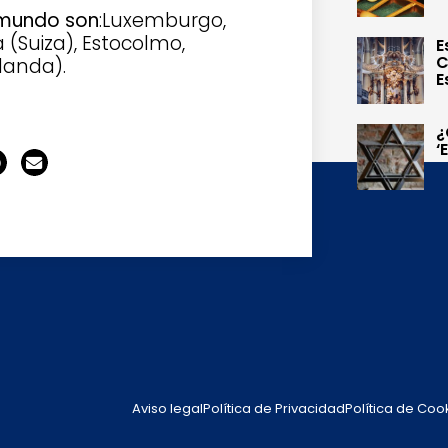
 mundo son
:Luxemburgo,
a (Suiza), Estocolmo,
E
C
landa).
E
¿
‘
Aviso legal
Política de Privacidad
Política de Coo