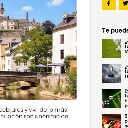
Te puede
¿
f
M
¿
f
t
E
f
h
p
bijaros y vivir de lo más
tinuación son sinónimo de
5
p
s