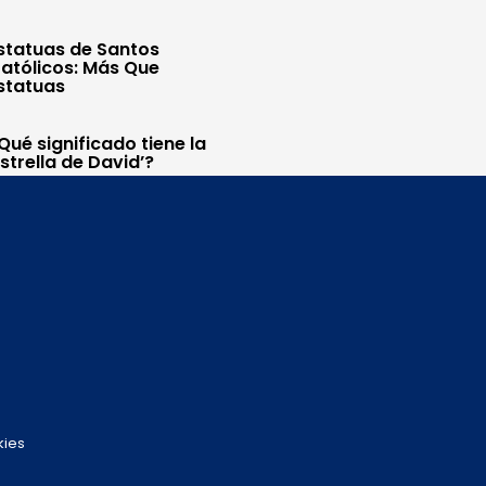
statuas de Santos
atólicos: Más Que
statuas
Qué significado tiene la
Estrella de David’?
kies