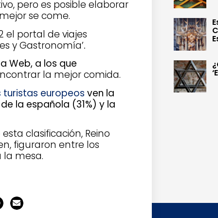
vo, pero es posible elaborar
 mejor se come.
E
C
 el portal de viajes
E
jes y Gastronomía’
.
la Web, a los que
¿
‘
ncontrar la mejor comida.
s turistas europeos
ven la
e
de la española (31%) y la
esta clasificación, Reino
n, figuraron entre los
 la mesa.