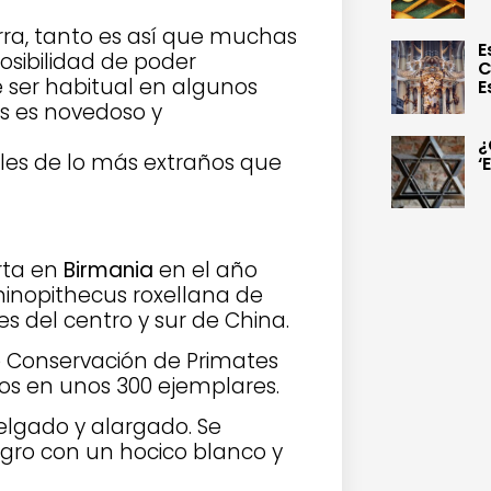
erra, tanto es así que muchas
E
posibilidad de poder
C
 ser habitual en algunos
E
s es novedoso y
¿
les de lo más extraños que
‘
rta en
Birmania
en el año
hinopithecus roxellana de
es del centro y sur de China.
e Conservación de Primates
os en unos 300 ejemplares.
lgado y alargado. Se
egro con un hocico blanco y