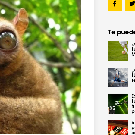
Te puede
¿
f
M
¿
f
t
E
f
h
p
5
p
s