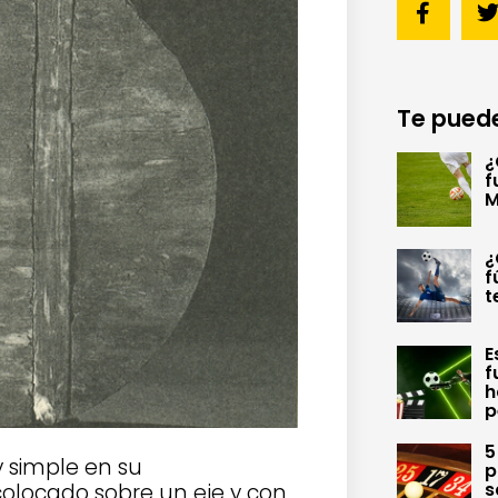
Te puede
¿
f
M
¿
f
t
E
f
h
p
5
y simple en su
p
s
olocado sobre un eje y con